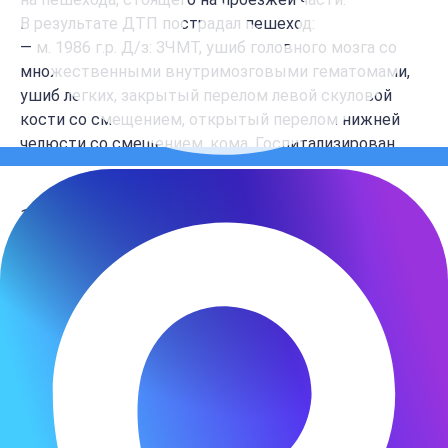
В результате ДТП пострадал пешеход:
— м. 1986 г.р. Д/з: ЗЧМТ, ушиб головного мозга со
множественными внутримозговыми гематомами,
ушиб легких, закрытый перелом левой скуловой
кости со смещением, открытый перелом нижней
челюсти со смещением, кома. Госпитализирован.
1 раненый Сормовский
район наезд на
пешехода
29.11.2022 в 23:30 на ул. Островского, 8 водитель
(1969 г.р., стаж 27 лет), управляя а/м Рено Логан, при
движении задним ходом, не убедился в
безопасности маневра, совершил наезд на
пешехода.
В результате ДТП пострадал пешеход:
— м. 2001 г.р. Д/з: ушиб правого плечевого сустава,