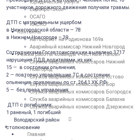
Юридические услуги
участников дорожного движения получили травмы.
Европротокол
ОСАГО
ДТП с материальным ущербом:
КАСКО
в Нижегородской области — 78
Контакты
в Нижнем Новгороде – 29
Автоюрист на Родионова 169а
Аварийный комиссар Нижний Новгород
Сотрудниками Госавтоинспекции выявлено 3717
Режим работы команды «Честный Лапов»
нарушения ПДД водителями, из них:
Служба аварийных комиссаров Нижний
15 — в состоянии опьянения;
Новгород
2 — повторно управлявшие ТС в состоянии
Служба аварийных комиссаров Кстово
опьянения, привлечены по ст. 264.1 УК РФ;
Служба аварийных комиссаров Бор
5 — без права управления;
Служба аварийных комиссаров Богородск
Служба аварийных комиссаров Балахна
ДТП с погибшими:
Служба аварийных комиссаров Дзержинск
1 раненый, 1 погибший
Володарский район
×
столкновение
Главная