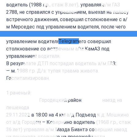
водитель (1988 г.р., стаж 8 лет), управляя а/м ГАЗ
2788, не справился с управлением, выехал на полосу
встречного движения, совершил столкновение с а/
м Мерседес под управлением водителя, после чего
совершил столкновение с попутным а/м Рено под
Telegram
управлением водителя, после чего совершил
столкновение со встречным а/м КамАЗ под
управлением водителя.
В результате ДТП пострадал водитель а/м ГАЗ:
— м. 1988 г.р. Д/з: тупая травма живота.
Госпитализирован.
1 раненый
Городецкий район наезд на
пешехода
29.11.2022 в 18:00 на 4 км а/д Подъезд к д. Мошкино
от а/д Городец – Ковернино водитель (1968 г.р., стаж
36 лет) управляя а/м Мазда Биантэ совершил наезд
на пешехода, стоящего на проезжей части.