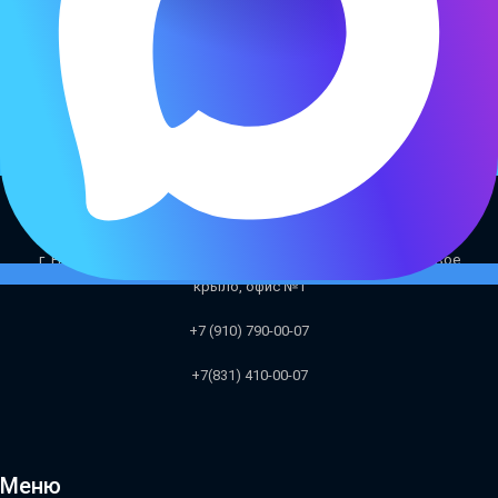
г. Нижний Новгород, Родионова 169А(здание ГИБДД), правое
крыло, офис №1
+7 (910) 790-00-07
+7(831
) 410-00-07
Меню