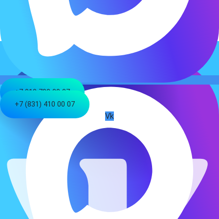
ушиб левого коленного сустава. Больница. Отпущен.
Мы в социальных сетях
+7 910 790 00 07
+7 (831) 410 00 07
Vk