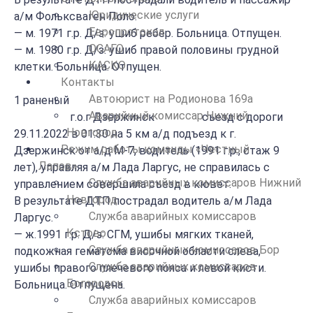
Юридические услуги
а/м Фольксваген Поло:
Европротокол
— м. 1971 г.р. Д/з: ушиб ребер. Больница. Отпущен.
ОСАГО
— м. 1980 г.р. Д/з: ушиб правой половины грудной
КАСКО
клетки. Больница. Отпущен.
Контакты
Автоюрист на Родионова 169а
1 раненый
Аварийный комиссар Нижний
г.о.г Дзержинск съезд с дороги
Новгород
29.11.2022 в 01:30 на 5 км а/д подъезд к г.
Режим работы команды «Честный
Дзержинск от а/д М-7, водитель (1991 г.р., стаж 9
Лапов»
лет), управляя а/м Лада Ларгус, не справилась с
Служба аварийных комиссаров Нижний
управлением совершила съезд в кювет.
Новгород
В результате ДТП пострадал водитель а/м Лада
Служба аварийных комиссаров
Ларгус.
Кстово
— ж.1991 г.р. Д/з: СГМ, ушибы мягких тканей,
Служба аварийных комиссаров Бор
подкожная гематома височной области слева,
Служба аварийных комиссаров
ушибы правого плечевого пояса и левой кисти.
Богородск
Больница. Отпущена.
Служба аварийных комиссаров