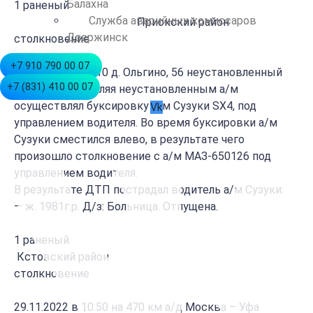
Балахна
1 раненый
Служба аварийных комиссаров
Приокский район
Дзержинск
столкновение
+7 910 790 00 07
29.11.2022 в 09:10 д. Ольгино, 56 неустановленный
+7 (831) 410 00 07
водитель, управляя неустановленным а/м
осуществлял буксировку а/м Сузуки SХ4, под
Vk
управлением водителя. Во время буксировки а/м
Сузуки сместился влево, в результате чего
произошло столкновение с а/м МАЗ-650126 под
управлением водителя.
В результате ДТП пострадал водитель а/м Сузуки:
— ж. 1981г.р. Д/з: Больница. Отпущена.
1 раненый
Кстовский район
столкновение
29.11.2022 в 10:50 на 470 км а/д Москва – Уфа