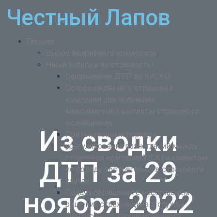
Честный Лапов
Главная
Вызов аварийного комиссара
Наши услуги и их стоимость!
Оформление ДТП по КАСКО
Сопровождение в страховой
компании для получения
максимальной выплаты страхового
возмещения.
Из сводки
Претензионный порядок
урегулирования разногласий между
страховой компанией (СК) и клиентом
ДТП за 29
по поводу обстоятельств страхового
случая
ноября 2022
Подача обращения с несогласием
решения страховщика в службу
Финансового Уполномоченного