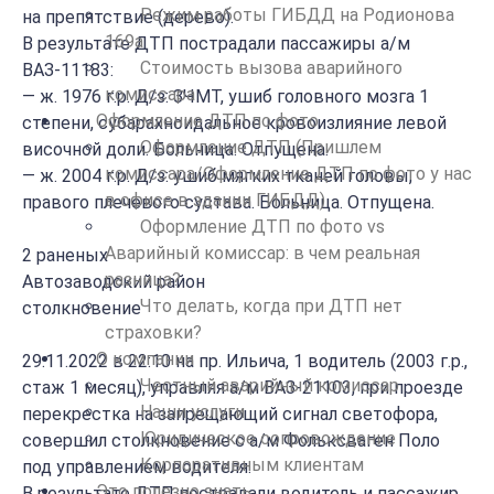
Режим работы ГИБДД на Родионова
на препятствие (дерево).
169а
В результате ДТП пострадали пассажиры а/м
Стоимость вызова аварийного
ВАЗ-11183:
комиссара
— ж. 1976 г.р. Д/з: ЗЧМТ, ушиб головного мозга 1
Оформление ДТП по фото
степени, субарахноидальное кровоизлияние левой
Оформление ДТП (Пришлем
височной доли. Больница. Отпущена.
комиссара/Оформление ДТП по фото у нас
— ж. 2004 г.р. Д/з: ушиб мягких тканей головы,
в офисе в здании ГИБДД)
правого плечевого сустава. Больница. Отпущена.
Оформление ДТП по фото vs
Аварийный комиссар: в чем реальная
2 раненых
разница?
Автозаводский район
Что делать, когда при ДТП нет
столкновение
страховки?
О компании
29.11.2022 в 22:10 на пр. Ильича, 1 водитель (2003 г.р.,
Честный аварийный комиссар
стаж 1 месяц), управляя а/м ВАЗ-21103, при проезде
Наши услуги
перекрестка на запрещающий сигнал светофора,
Юридическое сопровождение
совершил столкновение с а/м Фольксваген Поло
Корпоративным клиентам
под управлением водителя.
Это полезно знать
В результате ДТП пострадали водитель и пассажир