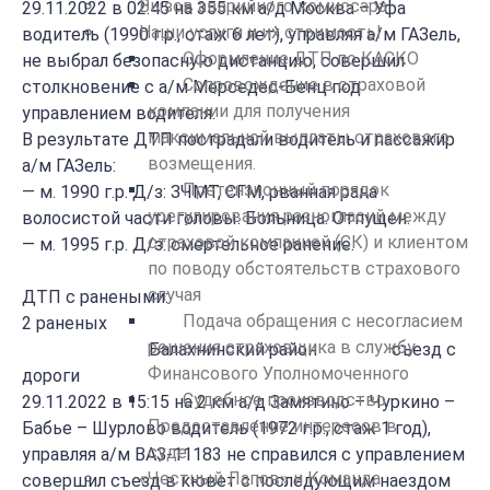
Вызов аварийного комиссара
29.11.2022 в 02:45 на 355 км а/д Москва – Уфа
Наши услуги и их стоимость!
водитель (1990 г.р., стаж 6 лет), управляя а/м ГАЗель,
Оформление ДТП по КАСКО
не выбрал безопасную дистанцию, совершил
Сопровождение в страховой
столкновение с а/м Мерседес-Бенц под
компании для получения
управлением водителя.
максимальной выплаты страхового
В результате ДТП пострадали водитель и пассажир
возмещения.
а/м ГАЗель:
Претензионный порядок
— м. 1990 г.р. Д/з: ЗЧМТ, СГМ, рванная рана
урегулирования разногласий между
волосистой части головы. Больница. Отпущен.
страховой компанией (СК) и клиентом
— м. 1995 г.р. Д/з: смертельное ранение.
по поводу обстоятельств страхового
случая
ДТП с ранеными:
Подача обращения с несогласием
2 раненых
решения страховщика в службу
Балахнинский район съезд с
Финансового Уполномоченного
дороги
Судебное производство.
29.11.2022 в 15:15 на 2 км а/д Замятино – Чуркино –
Предоставление интересов в
Бабье – Шурлово водитель (1972 г.р., стаж 1 год),
суде
управляя а/м ВАЗ-11183 не справился с управлением
«Честный Лапов» и Команда
совершил съезд в кювет с последующим наездом